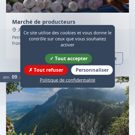
Marché de producteurs
38160 Chatte
Ce site utilise des cookies et vous donne le
Petit marché de producteurs avec boucherie,
contrôle sur ceux que vous souhaitez
fromages, fruits et légumes.
activer
Tout accepter
Plus d'infos
Tout refuser
Personnaliser
09
dim.
AOÛT
Politique de confidentialité