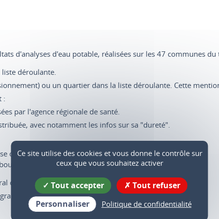
ats d'analyses d'eau potable, réalisées sur les 47 communes du te
liste déroulante.
sionnement) ou un quartier dans la liste déroulante. Cette mention
 :
sées par l'agence régionale de santé.
istribuée, avec notamment les infos sur sa "dureté".
Ce site utilise des cookies et vous donne le contrôle sur
yse d'eau potable.
ceux que vous souhaitez activer
 bouton :
ral de chaque analyse effectuée (prélèvement ponctuel).
Tout accepter
Tout refuser
égralité du bilan de qualité (prélèvement annuel).
Personnaliser
Politique de confidentialité