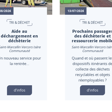
08/2026
13/07/2026
TRI & DÉCHET
TRI & DÉCHET
Aide au
Prochains passage
déchargement en
des déchèterie et
déchèterie
ressourcerie mobil
aint-Marcellin Vercors Isère
Saint-Marcellin Vercors Isè
Communauté
Communauté
n nouveau service pour
Quand et où passent le
la rentrée...
dispositifs itinérants d
collecte des déchets
recyclables et objets
réemployables ?
d'infos
d'infos