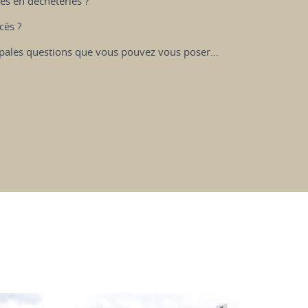
cès en déchèteries ?
cès ?
ipales questions que vous pouvez vous poser...