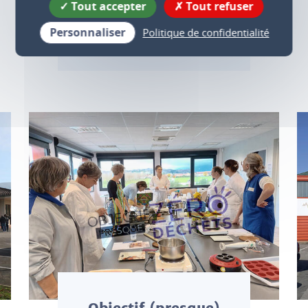
volontaire
Tout accepter
Tout refuser
Où sontèils situés ? Quels sont
Personnaliser
Politique de confidentialité
les conteneurs présents ?
Objectif (presque)