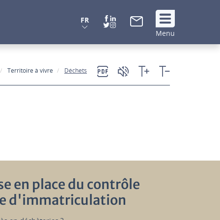
FR
Suivez
Menu
nous
!
Territoire à vivre
Déchets
se en place du contrôle
ue d'immatriculation