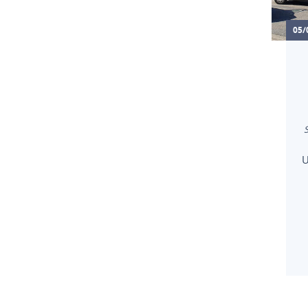
05/
S
U