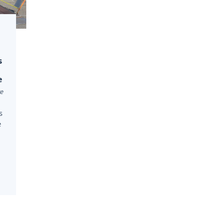
s
e
re
s
e