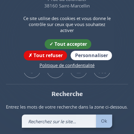
38160 Saint-Marcellin
Tél. : 04 76 38 45 48
Ce site utilise des cookies et vous donne le
contrôle sur ceux que vous souhaitez
Contactez-nous
activer
Tout accepter
Suivez nous !
Tout refuser
Personnaliser
Politique de confidentialité
Recherche
Entrez les mots de votre recherche dans la zone ci-dessous.
Recherchez
Ok
sur
le