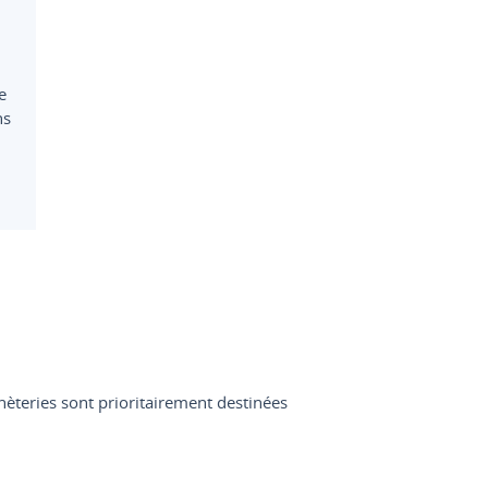
n
e
ns
hèteries sont prioritairement destinées