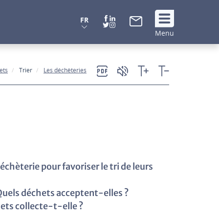
FR
Suivez
Menu
nous
!
ets
Trier
Les déchèteries
èterie pour favoriser le tri de leurs
 Quels déchets acceptent-elles ?
ts collecte-t-elle ?