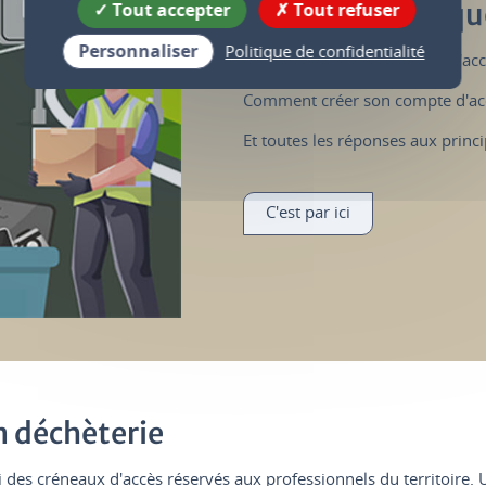
d'accès par plaq
Tout accepter
Tout refuser
Personnaliser
Politique de confidentialité
Pourquoi cette évolution de l'ac
Comment créer son compte d'ac
Et toutes les réponses aux princ
C'est par ici
n déchèterie
des créneaux d'accès réservés aux professionnels du territoire. U