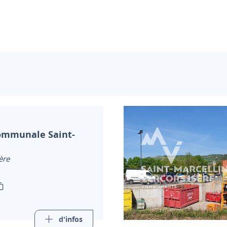
ommunale Saint-
ère
d'infos