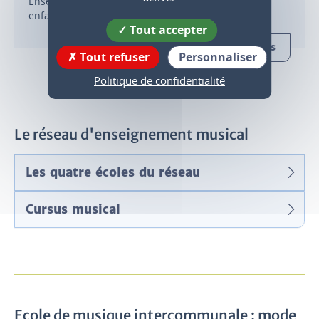
Enseignement et pratique de la musique pour les
enfants et adultes
Tout accepter
d'infos
Tout refuser
Personnaliser
Politique de confidentialité
Le réseau d'enseignement musical
Les quatre écoles du réseau
Cursus musical
Ecole de musique intercommunale : mode