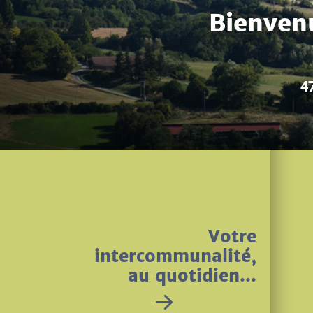
La grande fête d'
Votre
intercommunalité,
au quotidien...