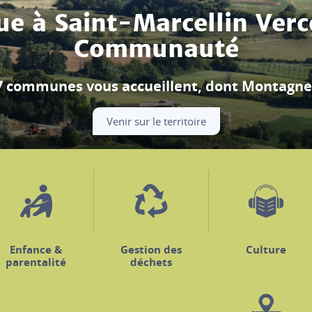
Festival Berlioz
ouverture se déroule à Beauvoir-en-Royans, m
Découvrir le programme
Enfance &
Gestion des
Culture
parentalité
déchets