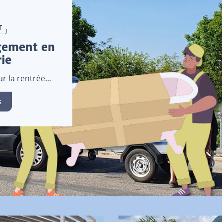
T
gement en
ie
 la rentrée...
s