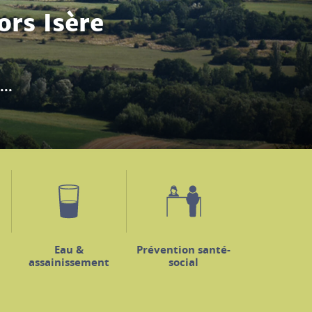
ercredi 19 août...
Eau &
Prévention santé-
assainissement
social