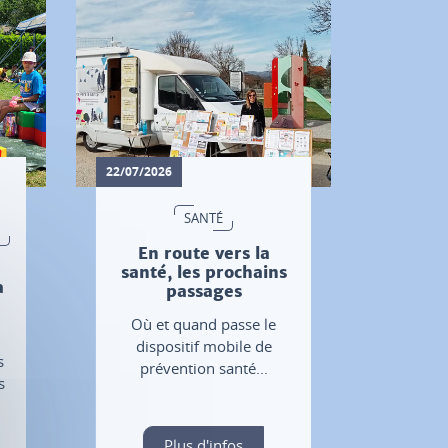
22/07/2026
SANTÉ
En route vers la
santé, les prochains
a
passages
Où et quand passe le
u
dispositif mobile de
s
prévention santé...
s
Plus d'infos