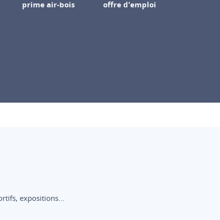
prime air-bois
offre d'emploi
ifs, expositions...