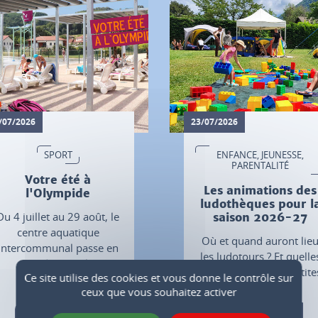
/07/2026
23/07/2026
SPORT
ENFANCE, JEUNESSE,
PARENTALITÉ
Votre été à
Les animations des
l'Olympide
ludothèques pour l
Du 4 juillet au 29 août, le
saison 2026-27
centre aquatique
Où et quand auront lie
intercommunal passe en
les ludotours ? Et quelle
mode estival.
sont les dates des "p'tite
Ce site utilise des cookies et vous donne le contrôle sur
ludibul" ?
ceux que vous souhaitez activer
Plus d'infos
Plus d'infos