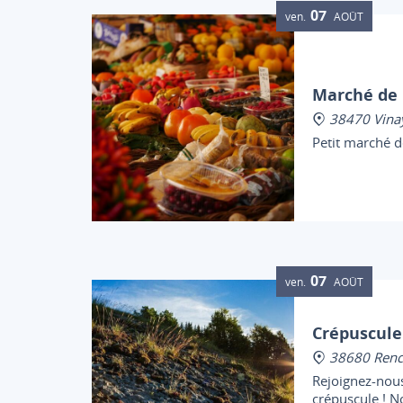
07
ven.
AOÛT
Marché de 
38470 Vina
Petit marché d
07
ven.
AOÛT
Crépuscule 
38680 Renc
Rejoignez-nou
crépuscule ! N