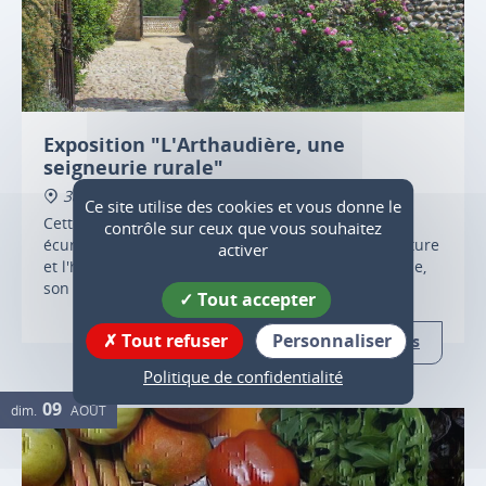
Exposition "L'Arthaudière, une
seigneurie rurale"
38840 Saint-Bonnet-de-Chavagne
Ce site utilise des cookies et vous donne le
Cette exposition occupe une partie des anciennes
contrôle sur ceux que vous souhaitez
écuries, aujourd'hui restaurées, et présente l'aventure
activer
et l'histoire du château, son évolution architecturale,
son environnement, et les hommes qui y ont vécu.
Tout accepter
Tout refuser
Personnaliser
Plus d'infos
Politique de confidentialité
09
dim.
AOÛT