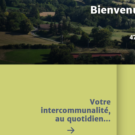
La grande fête d'
Votre
intercommunalité,
au quotidien...