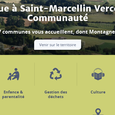
Festival Berlioz
ouverture se déroule à Beauvoir-en-Royans, m
Découvrir le programme
Enfance &
Gestion des
Culture
parentalité
déchets