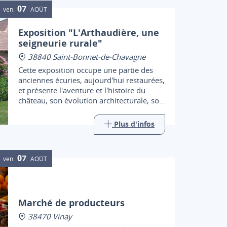
07
ven.
AOÛT
Exposition "L'Arthaudière, une
seigneurie rurale"
38840 Saint-Bonnet-de-Chavagne
Cette exposition occupe une partie des
anciennes écuries, aujourd'hui restaurées,
et présente l'aventure et l'histoire du
château, son évolution architecturale, son
environnement, et les hommes qui y ont
vécu.
Plus d'infos
07
ven.
AOÛT
Marché de producteurs
38470 Vinay