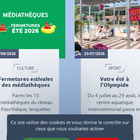
/08/2026
23/07/2026
CULTURE
SPORT
Fermetures estivales
Votre été à
des médiathèques
l'Olympide
Parmi les 15
Du 4 juillet au 29 août, l
médiathèques du réseau
centre aquatique
Pass'thèque, lesquelles
intercommunal passe e
font une pause et
mode estival.
Ce site utilise des cookies et vous donne le contrôle sur
quand.. ?
ceux que vous souhaitez activer
Plus d'infos
Plus d'infos