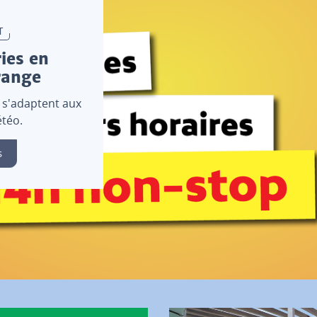
T
ies en
range
 s'adaptent aux
téo.
s