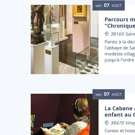
07
ven.
AOÛT
Parcours 
"Chronique
38160 Saint
Partez à la déc
l'abbaye de Sa
modeste villag
jusqu'à l'ordre
de Saint-Antoi
qui rayonnèren
médiévale.
07
ven.
AOÛT
La Cabane à
enfant au 
38470 Vina
Contes et histo