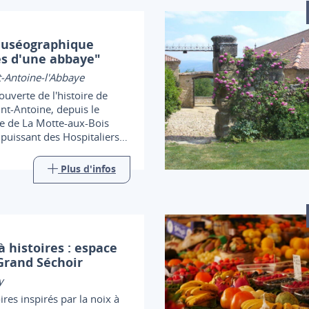
muséographique
s d'une abbaye"
-Antoine-l'Abbaye
ouverte de l'histoire de
int-Antoine, depuis le
e de La Motte-aux-Bois
 puissant des Hospitaliers
ne, ces moines-guérisseurs
t sur toute l'Europe
Plus d'infos
 histoires : espace
Grand Séchoir
y
ires inspirés par la noix à