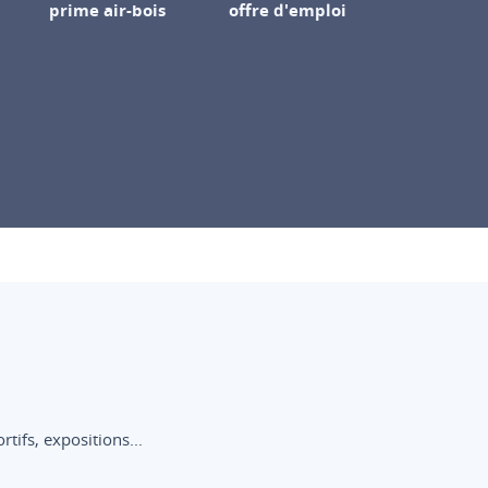
prime air-bois
offre d'emploi
ifs, expositions...