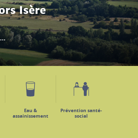
ercredi 19 août...
Eau &
Prévention santé-
assainissement
social