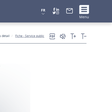
FR
Suivez
Menu
nous
!
 détail
Fiche - Service public
c