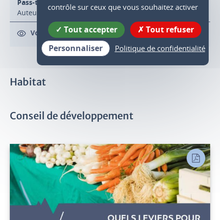
Pass-theque : guide emprunteur
contrôle sur ceux que vous souhaitez activer
Auteur : SMVIC
Tout accepter
Tout refuser
Voir
Telecharger
Personnaliser
Politique de confidentialité
Habitat
Conseil de développement