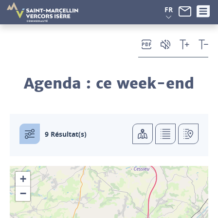
Panneau de gestion des cookies
FR
Agenda
: ce week-end
9 Résultat(s)
+
−