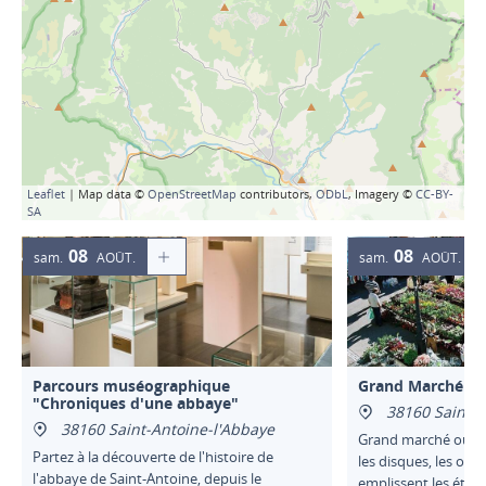
Leaflet
| Map data ©
OpenStreetMap
contributors,
ODbL
, Imagery ©
CC-BY-
SA
08
08
sam.
AOÛT
sam.
AOÛT
Parcours muséographique
Grand Marché de 
"Chroniques d'une abbaye"
38160 Saint-M
38160 Saint-Antoine-l'Abbaye
Grand marché où les
Partez à la découverte de l'histoire de
les disques, les obje
l'abbaye de Saint-Antoine, depuis le
emplissent les étala