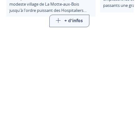
modeste village de La Motte-aux-Bois
passants une grande
jusqu'à l'ordre puissant des Hospitaliers
en tous genres.
de Saint-Antoine, ces moines-guérisseurs
+ d'infos
qui rayonnèrent sur toute l'Europe
médiévale.
Saint-Marcellin Vercors Isère
Communauté
Maison de l'intercommunalité
7 rue du colombier
38160 Saint-Marcellin