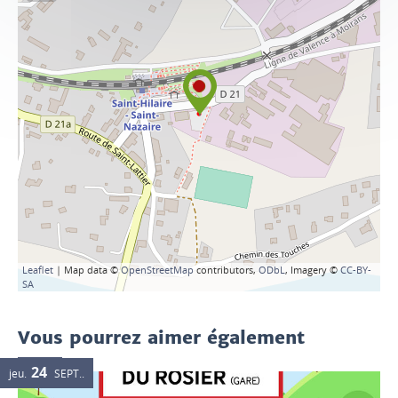
Leaflet
| Map data ©
OpenStreetMap
contributors,
ODbL
, Imagery ©
CC-BY-
SA
Vous pourrez aimer également
24
jeu.
SEPT.