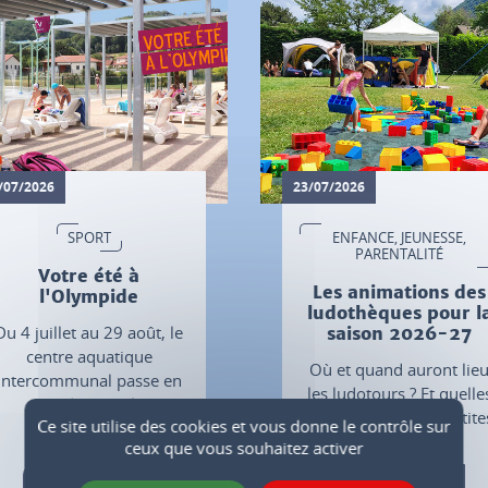
/07/2026
23/07/2026
SPORT
ENFANCE, JEUNESSE,
PARENTALITÉ
Votre été à
Les animations des
l'Olympide
ludothèques pour l
Du 4 juillet au 29 août, le
saison 2026-27
centre aquatique
Où et quand auront lie
intercommunal passe en
les ludotours ? Et quelle
mode estival.
sont les dates des "p'tite
Ce site utilise des cookies et vous donne le contrôle sur
ludibul" ?
ceux que vous souhaitez activer
Plus d'infos
Plus d'infos