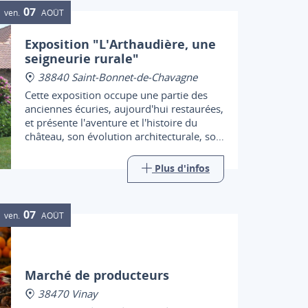
07
ven.
AOÛT
Exposition "L'Arthaudière, une
seigneurie rurale"
38840 Saint-Bonnet-de-Chavagne
Cette exposition occupe une partie des
anciennes écuries, aujourd'hui restaurées,
et présente l'aventure et l'histoire du
château, son évolution architecturale, son
environnement, et les hommes qui y ont
vécu.
Plus d'infos
07
ven.
AOÛT
Marché de producteurs
38470 Vinay