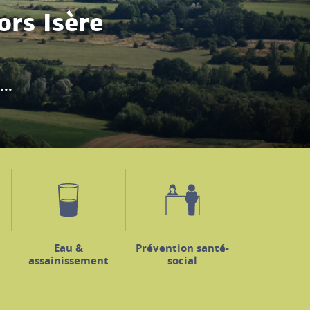
ercredi 19 août...
Eau &
Prévention santé-
assainissement
social