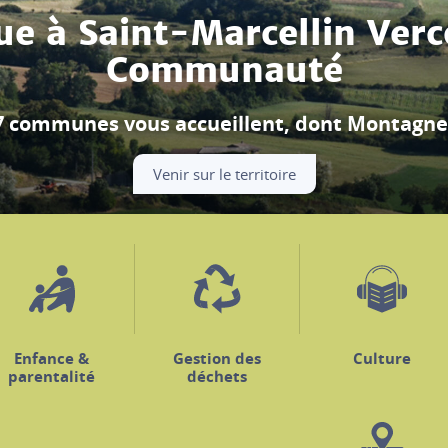
Festival Berlioz
ouverture se déroule à Beauvoir-en-Royans, m
Découvrir le programme
Enfance &
Gestion des
Culture
parentalité
déchets