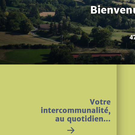
La grande fête d'
Votre
intercommunalité,
au quotidien...