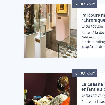
07
ven.
AOÛT
Parcours 
"Chronique
38160 Saint
Partez à la déc
l'abbaye de Sa
modeste villag
jusqu'à l'ordre
de Saint-Antoi
qui rayonnèren
médiévale.
07
ven.
AOÛT
La Cabane à
enfant au 
38470 Vina
Contes et histo