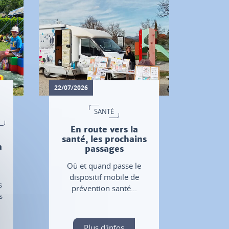
22/07/2026
SANTÉ
En route vers la
santé, les prochains
a
passages
Où et quand passe le
u
dispositif mobile de
s
prévention santé...
s
Plus d'infos