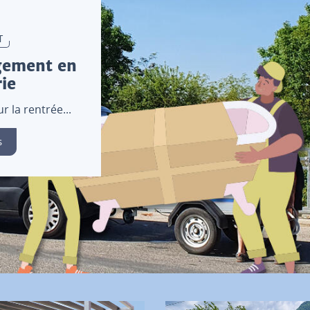
T
gement en
ie
 la rentrée...
s