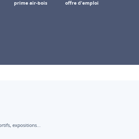
prime air-bois
offre d'emploi
ifs, expositions...