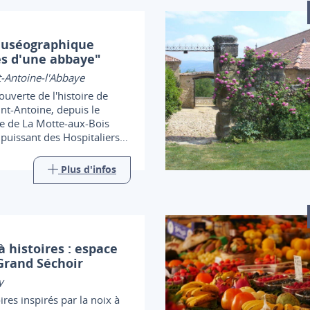
muséographique
s d'une abbaye"
-Antoine-l'Abbaye
ouverte de l'histoire de
int-Antoine, depuis le
e de La Motte-aux-Bois
 puissant des Hospitaliers
ne, ces moines-guérisseurs
t sur toute l'Europe
Plus d'infos
 histoires : espace
Grand Séchoir
y
ires inspirés par la noix à