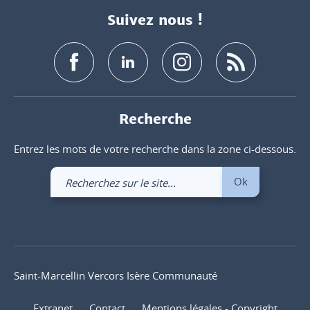
Suivez nous !
Recherche
Entrez les mots de votre recherche dans la zone ci-dessous.
Recherchez
Ok
sur
le
site
Saint-Marcellin Vercors Isère Communauté
Extranet
Contact
Mentions légales - Copyright