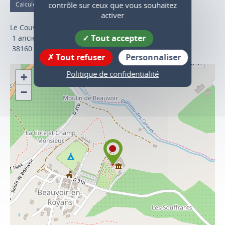
contrôle sur ceux que vous souhaitez
Calculer votre itinéraire
activer
Le Couvent des Carmes
Tout accepter
1 ancienne route de Presles
38160
Beauvoir-en-Royans
Tout refuser
Personnaliser
Politique de confidentialité
+
−