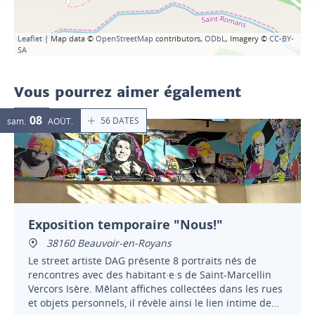
Leaflet
| Map data ©
OpenStreetMap
contributors,
ODbL
, Imagery ©
CC-BY-
SA
Vous pourrez aimer également
08
56 DATES
sam.
AOÛT
Exposition temporaire "Nous!"
38160 Beauvoir-en-Royans
Le street artiste DAG présente 8 portraits nés de
rencontres avec des habitant·e·s de Saint-Marcellin
Vercors Isère. Mêlant affiches collectées dans les rues
et objets personnels, il révèle ainsi le lien intime de