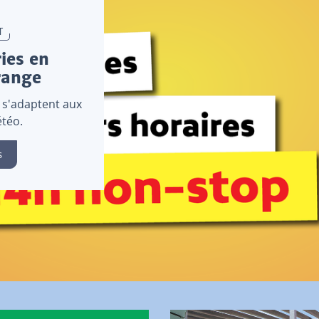
T
ies en
range
 s'adaptent aux
téo.
s