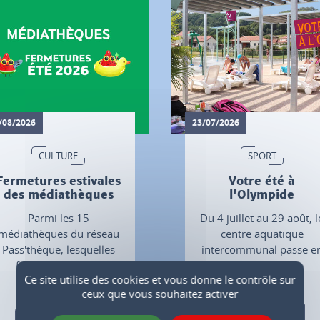
/08/2026
23/07/2026
CULTURE
SPORT
Fermetures estivales
Votre été à
des médiathèques
l'Olympide
Parmi les 15
Du 4 juillet au 29 août, l
médiathèques du réseau
centre aquatique
Pass'thèque, lesquelles
intercommunal passe e
font une pause et
mode estival.
Ce site utilise des cookies et vous donne le contrôle sur
quand.. ?
ceux que vous souhaitez activer
Plus d'infos
Plus d'infos