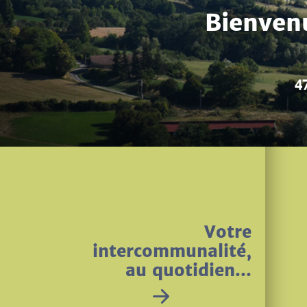
La grande fête d'
Votre
intercommunalité,
au quotidien...