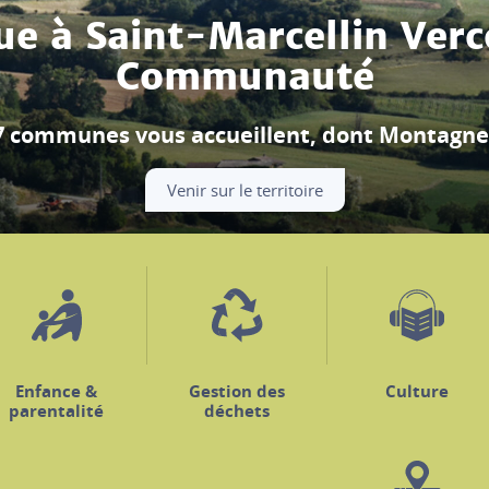
Festival Berlioz
ouverture se déroule à Beauvoir-en-Royans, m
Découvrir le programme
Enfance &
Gestion des
Culture
parentalité
déchets