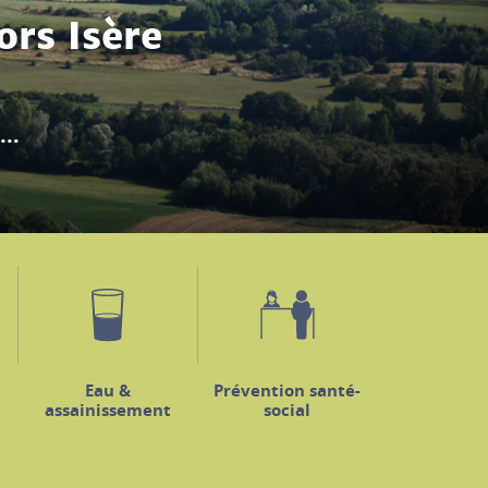
ercredi 19 août...
Eau &
Prévention santé-
assainissement
social