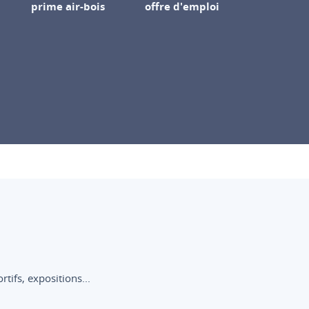
prime air-bois
offre d'emploi
ifs, expositions...