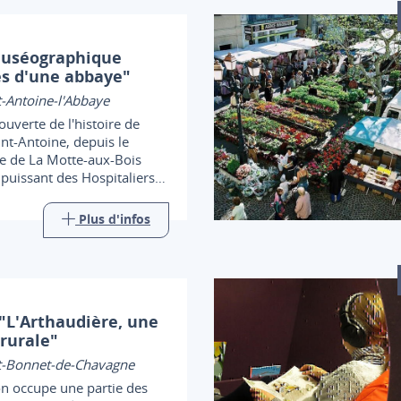
muséographique
s d'une abbaye"
-Antoine-l'Abbaye
ouverte de l'histoire de
int-Antoine, depuis le
e de La Motte-aux-Bois
 puissant des Hospitaliers
ne, ces moines-guérisseurs
t sur toute l'Europe
Plus d'infos
 "L'Arthaudière, une
 rurale"
t-Bonnet-de-Chavagne
on occupe une partie des