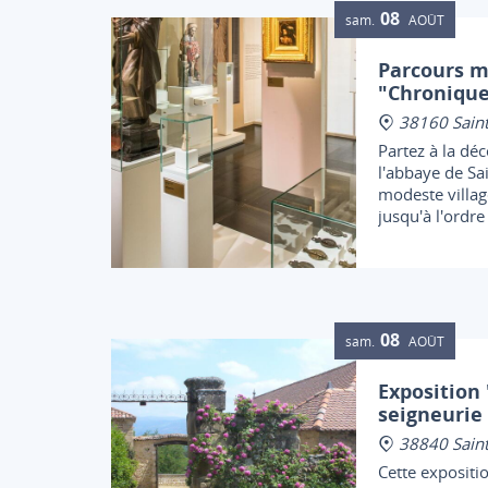
08
sam.
AOÛT
Parcours 
"Chronique
38160 Saint
Partez à la déc
l'abbaye de Sa
modeste villag
jusqu'à l'ordre
de Saint-Antoi
qui rayonnèren
médiévale.
08
sam.
AOÛT
Exposition
seigneurie
38840 Sain
Cette expositi